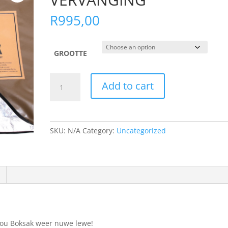
R
995,00
GROOTTE
BOKSAK
Add to cart
ISOLASIE
VERVANGING
quantity
SKU:
N/A
Category:
Uncategorized
 jou Boksak weer nuwe lewe!