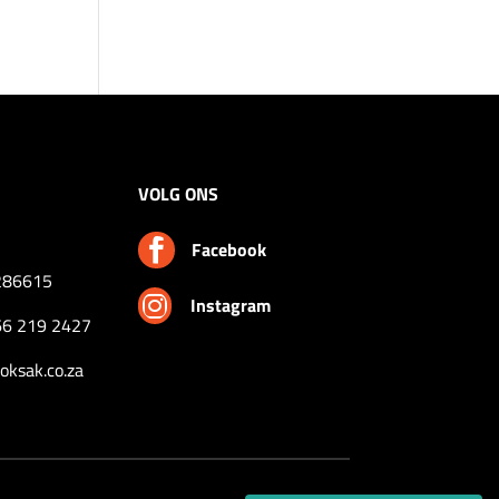
VOLG ONS

Facebook
286615

Instagram
66 219 2427
ksak.co.za